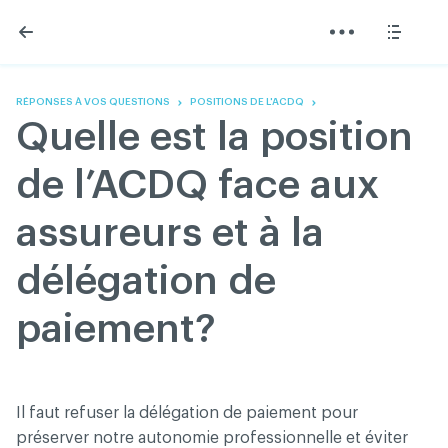
Skip
Skip
to
to
content
navigation
L'Association
Information
Partager
Linkedin
Accueil
200 Diagnostics
Facebook
Devenir membre
Annonces classées
RÉPONSES À VOS QUESTIONS
POSITIONS DE L'ACDQ
Twitter
English
Documentation
Quelle est la position
Youtube
Gouvernance
FAQ
de l’ACDQ face aux
Nous joindre
Programme VERT
assureurs et à la
Réseau ACDQ
Salle de presse
délégation de
À propos
paiement?
Association des chirurgiens dentistes du Québec © 2026
tous droits réservés
Conditions d'utilisation et politique de confidentialité
Il faut refuser la délégation de paiement pour
préserver notre autonomie professionnelle et éviter