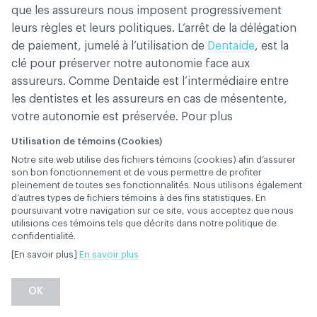
que les assureurs nous imposent progressivement
leurs règles et leurs politiques. L’arrêt de la délégation
de paiement, jumelé à l’utilisation de
Dentaide
, est la
clé pour préserver notre autonomie face aux
assureurs. Comme Dentaide est l’intermédiaire entre
les dentistes et les assureurs en cas de mésentente,
votre autonomie est préservée. Pour plus
d’information sur cet enjeu, consulter la page
Défense
Utilisation de témoins (Cookies)
de vos intérêts
.
Notre site web utilise des fichiers témoins (cookies) afin d’assurer
son bon fonctionnement et de vous permettre de profiter
pleinement de toutes ses fonctionnalités. Nous utilisons également
d’autres types de fichiers témoins à des fins statistiques. En
poursuivant votre navigation sur ce site, vous acceptez que nous
Quels sont les
utilisions ces témoins tels que décrits dans notre politique de
confidentialité.
assureurs qui utilisent
[En savoir plus]
En savoir plus
Dentaide?
OK
28 janvier 2019
POSITIONS DE L'ACDQ