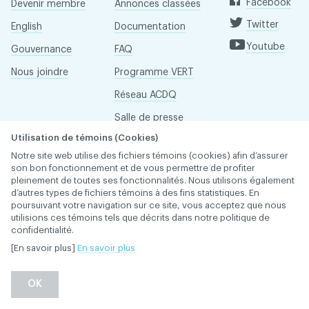
Facebook
Devenir membre
Annonces classées
Twitter
English
Documentation
Youtube
Gouvernance
FAQ
Nous joindre
Programme VERT
Réseau ACDQ
Salle de presse
Utilisation de témoins (Cookies)
À propos
Notre site web utilise des fichiers témoins (cookies) afin d’assurer
son bon fonctionnement et de vous permettre de profiter
pleinement de toutes ses fonctionnalités. Nous utilisons également
Association des chirurgiens dentistes du Québec © 2026
d’autres types de fichiers témoins à des fins statistiques. En
tous droits réservés
poursuivant votre navigation sur ce site, vous acceptez que nous
utilisions ces témoins tels que décrits dans notre politique de
Conditions d'utilisation et politique de confidentialité
confidentialité.
[En savoir plus]
En savoir plus
OK