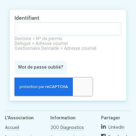
Skip
Skip
to
to
content
navigation
Identifiant
Dentiste = Nº de permis
Délégué = Adresse courriel
Gestionnaire Dentaide = Adresse courriel
Mot de passe oublié?
L'Association
Information
Partager
Linkedin
Accueil
200 Diagnostics