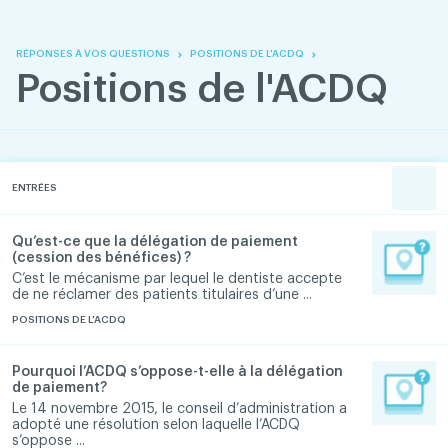
Skip
Skip
to
to
content
navigation
RÉPONSES À VOS QUESTIONS
POSITIONS DE L'ACDQ
Positions de l'ACDQ
ENTRÉES
Qu’est-ce que la délégation de paiement
(cession des bénéfices) ?
C’est le mécanisme par lequel le dentiste accepte
de ne réclamer des patients titulaires d’une ...
POSITIONS DE L'ACDQ
Pourquoi l’ACDQ s’oppose-t-elle à la délégation
de paiement?
Le 14 novembre 2015, le conseil d’administration a
adopté une résolution selon laquelle l’ACDQ
s’oppose ...