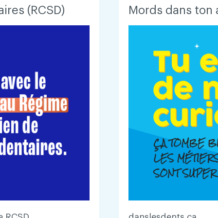
aires (RCSD)
Mords dans ton 
le RCSD
danslesdents.ca