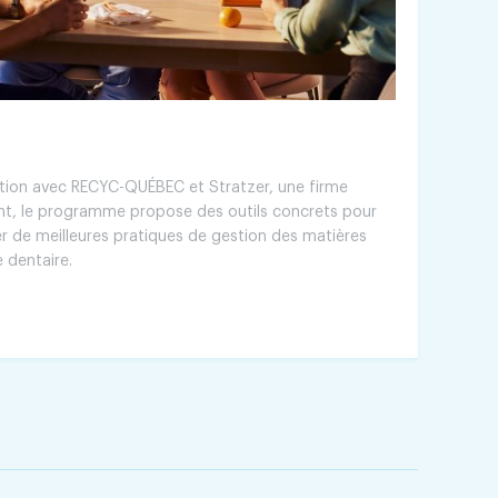
tion avec RECYC-QUÉBEC et Stratzer, une firme
nt, le programme propose des outils concrets pour
er de meilleures pratiques de gestion des matières
e dentaire.