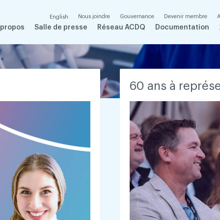
Nous joindre
Gouvernance
Devenir membre
A
English
 propos
Salle de presse
Réseau ACDQ
Documentation
60 ans à représe