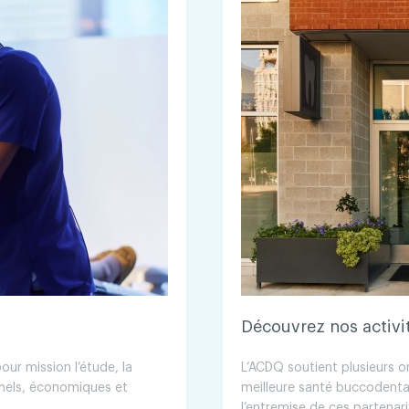
Découvrez nos activi
ur mission l’étude, la
L’ACDQ soutient plusieurs or
nnels, économiques et
meilleure santé buccodent
l’entremise de ces partenar