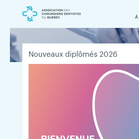
Skip
Skip
to
to
content
navigation
À
Nouveaux diplômés 2026