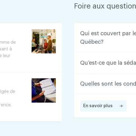
Foire aux questio
Qui est couvert par l
Québec?
gamme de
sant à
e leur
Qu’est-ce que la séda
Quelles sont les con
régée de
rence,
En savoir plus