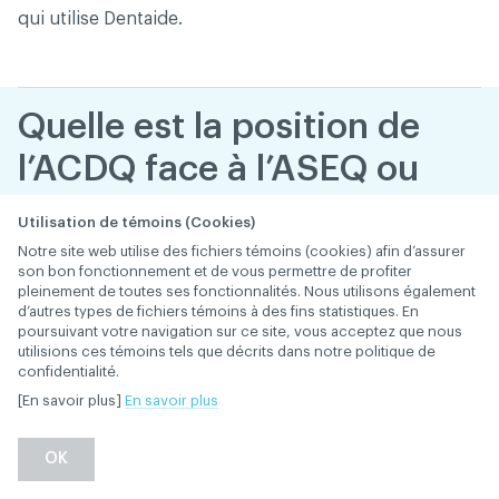
qui utilise Dentaide.
Quelle est la position de
l’ACDQ face à l’ASEQ ou
autres entreprises qui
Utilisation de témoins (Cookies)
promettent de procurer
Notre site web utilise des fichiers témoins (cookies) afin d’assurer
son bon fonctionnement et de vous permettre de profiter
de la clientèle aux
pleinement de toutes ses fonctionnalités. Nous utilisons également
d’autres types de fichiers témoins à des fins statistiques. En
dentistes si ceux-ci
poursuivant votre navigation sur ce site, vous acceptez que nous
utilisions ces témoins tels que décrits dans notre politique de
pratiquent leurs
confidentialité.
[En savoir plus]
En savoir plus
services à rabais ?
OK
28 janvier 2019
POSITIONS DE L'ACDQ