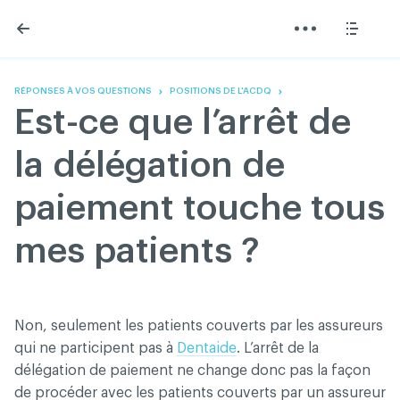
Skip
Skip
to
to
content
navigation
L'Association
Information
Partager
Linkedin
Accueil
200 Diagnostics
Facebook
Devenir membre
Annonces classées
RÉPONSES À VOS QUESTIONS
POSITIONS DE L'ACDQ
Twitter
English
Documentation
Est-ce que l’arrêt de
Youtube
Gouvernance
FAQ
la délégation de
Nous joindre
Programme VERT
paiement touche tous
Réseau ACDQ
Salle de presse
mes patients ?
À propos
Association des chirurgiens dentistes du Québec © 2026
Non, seulement les patients couverts par les assureurs
tous droits réservés
qui ne participent pas à
Dentaide
. L’arrêt de la
Conditions d'utilisation et politique de confidentialité
délégation de paiement ne change donc pas la façon
de procéder avec les patients couverts par un assureur