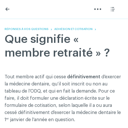
Skip
Skip
to
to
content
navigation
L'Association
Information
Partager
Linkedin
Accueil
200 Diagnostics
Facebook
Devenir membre
Annonces classées
RÉPONSES À VOS QUESTIONS
ADHÉSION ET COTISATION
Twitter
English
Documentation
Que signifie «
Youtube
Gouvernance
FAQ
membre retraité » ?
Nous joindre
Programme VERT
Réseau ACDQ
Salle de presse
Tout membre actif qui cesse
définitivement
d’exercer
À propos
la médecine dentaire, qu’il soit inscrit ou non au
tableau de l’ODQ, et qui en fait la demande. Pour ce
faire, il doit formuler une déclaration écrite sur le
Association des chirurgiens dentistes du Québec © 2026
formulaire de cotisation, selon laquelle il a ou aura
tous droits réservés
cessé définitivement d’exercer la médecine dentaire le
Conditions d'utilisation et politique de confidentialité
er
1
janvier de l’année en question.