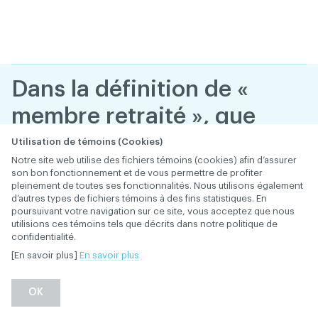
Dans la définition de «
membre retraité », que
veut dire « qui cesse
Utilisation de témoins (Cookies)
Notre site web utilise des fichiers témoins (cookies) afin d’assurer
définitivement
son bon fonctionnement et de vous permettre de profiter
pleinement de toutes ses fonctionnalités. Nous utilisons également
d’exercer la médecine
d’autres types de fichiers témoins à des fins statistiques. En
poursuivant votre navigation sur ce site, vous acceptez que nous
dentaire » ?
utilisions ces témoins tels que décrits dans notre politique de
confidentialité.
28 janvier 2019
ADHÉSION ET COTISATION
[En savoir plus]
En savoir plus
Retour
OK