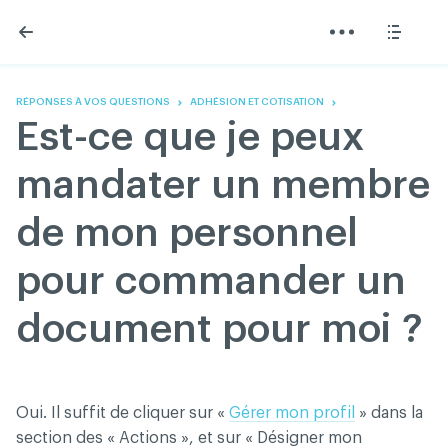
Skip
Skip
to
to
content
navigation
L'Association
Information
Partager
Linkedin
Accueil
200 Diagnostics
Facebook
Devenir membre
Annonces classées
RÉPONSES À VOS QUESTIONS
ADHÉSION ET COTISATION
Twitter
English
Documentation
Est-ce que je peux
Youtube
Gouvernance
FAQ
mandater un membre
Nous joindre
Programme VERT
de mon personnel
Réseau ACDQ
Salle de presse
pour commander un
À propos
document pour moi ?
Association des chirurgiens dentistes du Québec © 2026
tous droits réservés
Conditions d'utilisation et politique de confidentialité
Oui. Il suffit de cliquer sur «
Gérer mon profil
» dans la
section des « Actions », et sur « Désigner mon