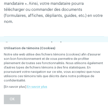
mandataire ». Ainsi, votre mandataire pourra
télécharger ou commander des documents
(formulaires, affiches, dépliants, guides, etc.) en votre
nom.
Comment puis-je
Utilisation de témoins (Cookies)
mettre à jour mon profil
Notre site web utilise des fichiers témoins (cookies) afin d’assurer
son bon fonctionnement et de vous permettre de profiter
(p. ex : changement
pleinement de toutes ses fonctionnalités. Nous utilisons également
d’autres types de fichiers témoins à des fins statistiques. En
d’adresse, de courriel,
poursuivant votre navigation sur ce site, vous acceptez que nous
utilisions ces témoins tels que décrits dans notre politique de
ou autres données) ?
confidentialité.
[En savoir plus]
En savoir plus
28 janvier 2019
ADHÉSION ET COTISATION
OK
Retour