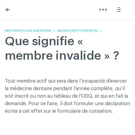
Skip
Skip
to
to
content
navigation
L'Association
Information
Partager
Linkedin
Accueil
200 Diagnostics
Facebook
Devenir membre
Annonces classées
RÉPONSES À VOS QUESTIONS
ADHÉSION ET COTISATION
Twitter
English
Documentation
Que signifie «
Youtube
Gouvernance
FAQ
membre invalide » ?
Nous joindre
Programme VERT
Réseau ACDQ
Salle de presse
Tout membre actif qui sera dans l’incapacité d’exercer
À propos
la médecine dentaire pendant l’année complète, qu’il
soit inscrit ou non au tableau de l’ODQ, et qui en fait la
demande. Pour ce faire, il doit formuler une déclaration
Association des chirurgiens dentistes du Québec © 2026
écrite à cet effet sur le formulaire de cotisation.
tous droits réservés
Conditions d'utilisation et politique de confidentialité