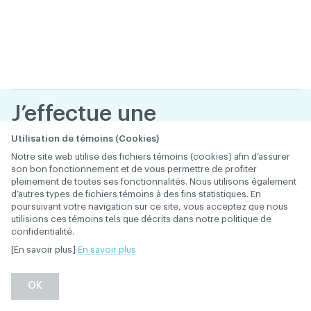
J’effectue une
résidence. Existe-t-il
Utilisation de témoins (Cookies)
Notre site web utilise des fichiers témoins (cookies) afin d’assurer
des dispositions
son bon fonctionnement et de vous permettre de profiter
pleinement de toutes ses fonctionnalités. Nous utilisons également
particulières pour ma
d’autres types de fichiers témoins à des fins statistiques. En
poursuivant votre navigation sur ce site, vous acceptez que nous
situation?
utilisions ces témoins tels que décrits dans notre politique de
confidentialité.
28 janvier 2019
ADHÉSION ET COTISATION
[En savoir plus]
En savoir plus
Retour
OK