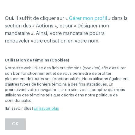
Oui. Il suffit de cliquer sur «
Gérer mon profil
» dans la
section des « Actions », et sur « Désigner mon
mandataire ». Ainsi, votre mandataire pourra
renouveler votre cotisation en votre nom.
Utilisation de témoins (Cookies)
Est-ce que je peux
Notre site web utilise des fichiers témoins (cookies) afin d’assurer
son bon fonctionnement et de vous permettre de profiter
mandater un membre
pleinement de toutes ses fonctionnalités. Nous utilisons également
d’autres types de fichiers témoins à des fins statistiques. En
poursuivant votre navigation sur ce site, vous acceptez que nous
de mon personnel pour
utilisions ces témoins tels que décrits dans notre politique de
confidentialité.
la mise jour de mon
[En savoir plus]
En savoir plus
profil ?
OK
28 janvier 2019
ADHÉSION ET COTISATION