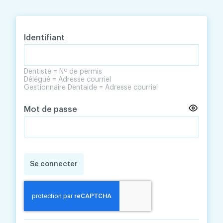
Skip
Skip
to
to
content
navigation
Identifiant
Dentiste = Nº de permis
Délégué = Adresse courriel
Gestionnaire Dentaide = Adresse courriel
Mot de passe
Se connecter