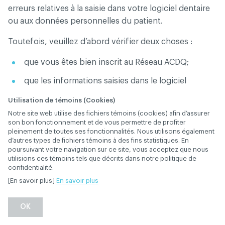
erreurs relatives à la saisie dans votre logiciel dentaire
ou aux données personnelles du patient.
Toutefois, veuillez d’abord vérifier deux choses :
que vous êtes bien inscrit au Réseau ACDQ;
que les informations saisies dans le logiciel
correspondent bien aux informations indiquées
Utilisation de témoins (Cookies)
sur la carte d’assurance la plus récente du patient.
Notre site web utilise des fichiers témoins (cookies) afin d’assurer
son bon fonctionnement et de vous permettre de profiter
pleinement de toutes ses fonctionnalités. Nous utilisons également
Si le message d’erreur concerne d’autres
d’autres types de fichiers témoins à des fins statistiques. En
renseignements que les données personnelles du
poursuivant votre navigation sur ce site, vous acceptez que nous
utilisions ces témoins tels que décrits dans notre politique de
patient, le Réseau ACDQ, que vous pouvez joindre au
confidentialité.
514-282-1425
, poste 1, pourra vous assister dans la
[En savoir plus]
En savoir plus
résolution de votre problème de transmission.
OK