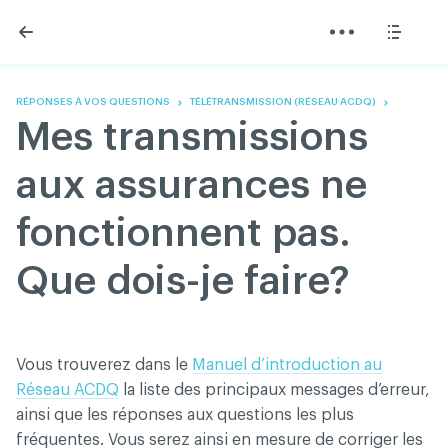
Skip
Skip
to
to
content
navigation
L'Association
Information
Partager
Linkedin
Accueil
200 Diagnostics
Facebook
Devenir membre
Annonces classées
RÉPONSES À VOS QUESTIONS
TÉLÉTRANSMISSION (RÉSEAU ACDQ)
Twitter
English
Documentation
Mes transmissions
Youtube
Gouvernance
FAQ
aux assurances ne
Nous joindre
Programme VERT
fonctionnent pas.
Réseau ACDQ
Salle de presse
Que dois-je faire?
À propos
Association des chirurgiens dentistes du Québec © 2026
Vous trouverez dans le
Manuel d’introduction au
tous droits réservés
Réseau ACDQ
la liste des principaux messages d’erreur,
Conditions d'utilisation et politique de confidentialité
ainsi que les réponses aux questions les plus
fréquentes. Vous serez ainsi en mesure de corriger les