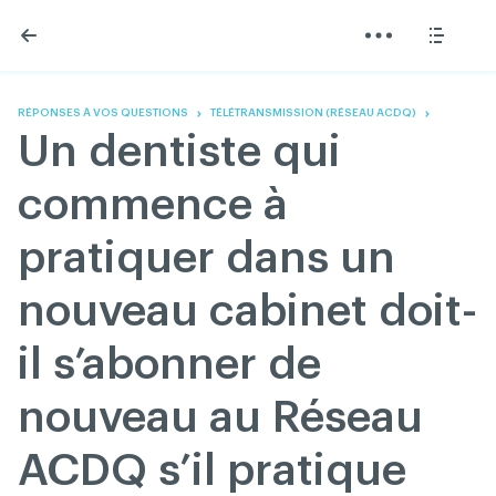
Skip
Skip
to
to
content
navigation
L'Association
Information
Partager
Linkedin
Accueil
200 Diagnostics
Facebook
Devenir membre
Annonces classées
RÉPONSES À VOS QUESTIONS
TÉLÉTRANSMISSION (RÉSEAU ACDQ)
Twitter
English
Documentation
Un dentiste qui
Youtube
Gouvernance
FAQ
commence à
Nous joindre
Programme VERT
pratiquer dans un
Réseau ACDQ
Salle de presse
nouveau cabinet doit-
À propos
il s’abonner de
Association des chirurgiens dentistes du Québec © 2026
nouveau au Réseau
tous droits réservés
Conditions d'utilisation et politique de confidentialité
ACDQ s’il pratique