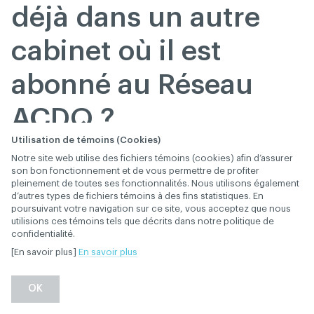
déjà dans un autre
cabinet où il est
abonné au Réseau
ACDQ ?
Utilisation de témoins (Cookies)
Notre site web utilise des fichiers témoins (cookies) afin d’assurer
son bon fonctionnement et de vous permettre de profiter
Oui. Le contrat d’abonnement s’applique à un dentiste
pleinement de toutes ses fonctionnalités. Nous utilisons également
dans un cabinet donné seulement. Un dentiste
d’autres types de fichiers témoins à des fins statistiques. En
poursuivant votre navigation sur ce site, vous acceptez que nous
pratiquant dans plusieurs cabinets doit
utilisions ces témoins tels que décrits dans notre politique de
obligatoirement remplir un contrat par cabinet.
confidentialité.
[En savoir plus]
En savoir plus
OK
En attendant que les