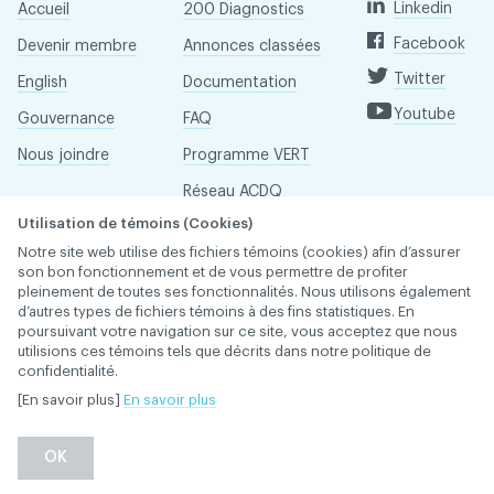
Linkedin
Accueil
200 Diagnostics
Facebook
Devenir membre
Annonces classées
Twitter
English
Documentation
Youtube
Gouvernance
FAQ
Nous joindre
Programme VERT
Réseau ACDQ
Utilisation de témoins (Cookies)
Salle de presse
Notre site web utilise des fichiers témoins (cookies) afin d’assurer
À propos
son bon fonctionnement et de vous permettre de profiter
pleinement de toutes ses fonctionnalités. Nous utilisons également
d’autres types de fichiers témoins à des fins statistiques. En
poursuivant votre navigation sur ce site, vous acceptez que nous
Association des chirurgiens dentistes du Québec © 2026
utilisions ces témoins tels que décrits dans notre politique de
tous droits réservés
confidentialité.
Conditions d'utilisation et politique de confidentialité
[En savoir plus]
En savoir plus
OK