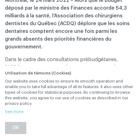
Montréal, le 24 mars 2022 – Alors que le budget
déposé par le ministre des Finances accorde 54,3
milliards à la santé, l’Association des chirurgiens
dentistes du Québec (ACDQ) déplore que les soins
dentaires comptent encore une fois parmi les
grands absents des priorités financières du
gouvernement.
Dans le cadre des consultations prébudgétaires,
l’ACDQ a pourtant proposé au gouvernement des
Utilisation de témoins (Cookies)
orientations constructives pour minimiser les effets de
Our website uses cookies to ensure its smooth operation and
la rareté de la main-d’œuvre sur les cliniques dentaires
enable you to take full advantage of all its features. It also uses other
et faciliter l’accès aux soins buccodentaires, au
types of cookies for statistical purposes. By continuing to browse
bénéfice de l’ensemble des citoyens.
this website, you agree to our use of cookies as described in our
privacy policy.
Parmi les recommandations formulées dans un
See more
mémoire
transmis au gouvernement en janvier dernier :
OK
Augmenter l’offre de formation en hygiène