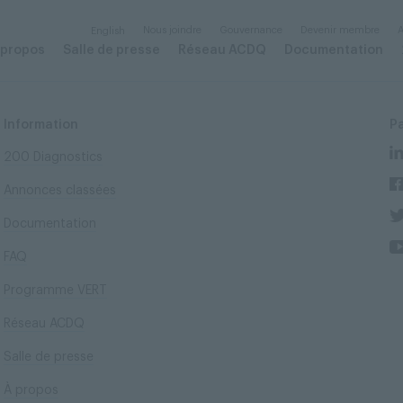
Nous joindre
Gouvernance
Devenir membre
A
English
 propos
Salle de presse
Réseau ACDQ
Documentation
Information
P
200 Diagnostics
Annonces classées
Documentation
FAQ
Programme VERT
Réseau ACDQ
Salle de presse
À propos