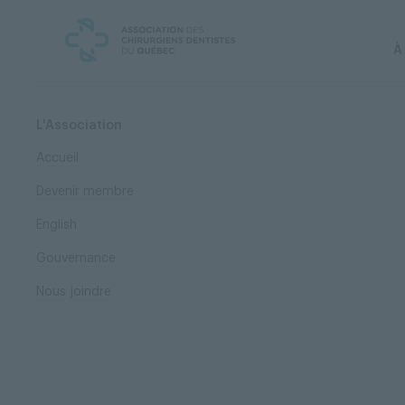
Skip
Skip
to
to
content
navigation
À
L'Association
Accueil
Devenir membre
English
Gouvernance
Nous joindre