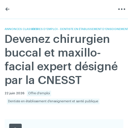
Skip
Skip
to
to
content
navigation
L'Association
Information
Partager
Linkedin
Accueil
200 Diagnostics
Facebook
Devenir membre
Annonces classées
ANNONCES CLASSÉES
OFFRES D'EMPLOI - DENTISTE EN ÉTABLISSEMENT D’ENSEIGNEMENT
Twitter
English
Documentation
Devenez chirurgien
Youtube
Gouvernance
FAQ
buccal et maxillo-
Nous joindre
Programme VERT
facial expert désigné
Réseau ACDQ
Salle de presse
par la CNESST
À propos
22 juin 2026
Offre d'emploi
Association des chirurgiens dentistes du Québec © 2026
Dentiste en établissement d’enseignement et santé publique
tous droits réservés
Conditions d'utilisation et politique de confidentialité