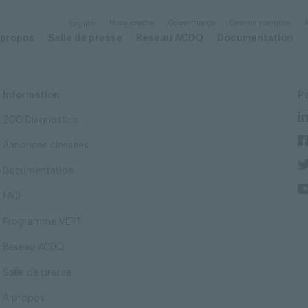
Nous joindre
Gouvernance
Devenir membre
A
English
 propos
Salle de presse
Réseau ACDQ
Documentation
Information
P
200 Diagnostics
Annonces classées
Documentation
FAQ
Programme VERT
Réseau ACDQ
Salle de presse
À propos