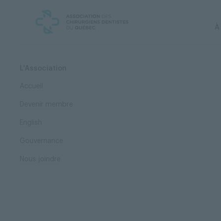
Skip
Skip
to
to
content
navigation
À
L'Association
Accueil
Devenir membre
English
Gouvernance
Nous joindre