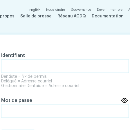
Nous joindre
Gouvernance
Devenir membre
A
English
 propos
Salle de presse
Réseau ACDQ
Documentation
Identifiant
Dentiste = Nº de permis
Délégué = Adresse courriel
Gestionnaire Dentaide = Adresse courriel
Mot de passe