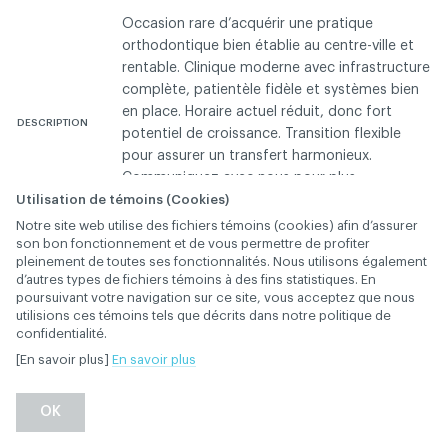
Occasion rare d’acquérir une pratique
orthodontique bien établie au centre-ville et
rentable. Clinique moderne avec infrastructure
complète, patientèle fidèle et systèmes bien
en place. Horaire actuel réduit, donc fort
DESCRIPTION
potentiel de croissance. Transition flexible
pour assurer un transfert harmonieux.
Communiquez avec nous pour plus
Utilisation de témoins (Cookies)
d’informations ou pour planifier une visite
virtuelle. Vendeur motivé. Prix négociable.
Notre site web utilise des fichiers témoins (cookies) afin d’assurer
son bon fonctionnement et de vous permettre de profiter
pleinement de toutes ses fonctionnalités. Nous utilisons également
Cabinets à vendre, louer ou acheter
CATÉGORIE
d’autres types de fichiers témoins à des fins statistiques. En
poursuivant votre navigation sur ce site, vous acceptez que nous
utilisions ces témoins tels que décrits dans notre politique de
Montréal
confidentialité.
VILLE
[En savoir plus]
En savoir plus
Connectez-vous pour contacter l'annonceur
OK