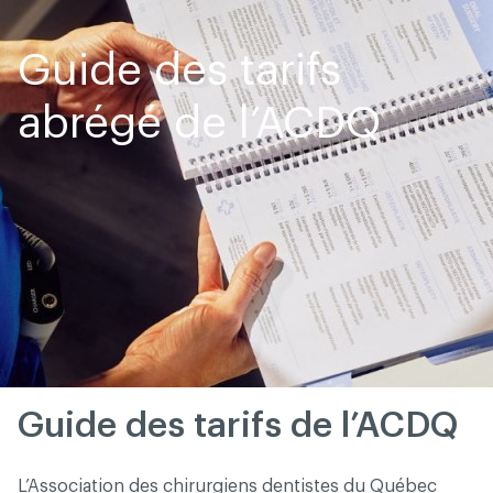
Skip
Skip
to
to
content
navigation
Guide des tarifs
abrégé de l’ACDQ
Guide des tarifs de l’ACDQ
L’Association des chirurgiens dentistes du Québec