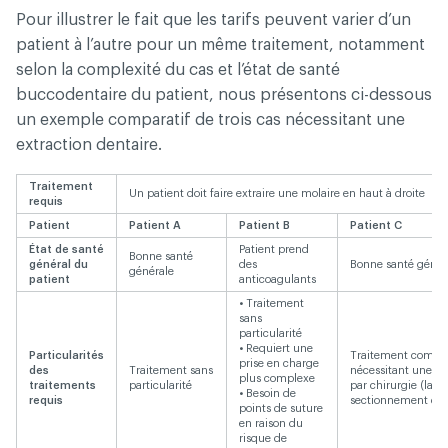
Pour illustrer le fait que les tarifs peuvent varier d’un
patient à l’autre pour un même traitement, notamment
selon la complexité du cas et l’état de santé
buccodentaire du patient, nous présentons ci-dessous
un exemple comparatif de trois cas nécessitant une
extraction dentaire.
Traitement
Un patient doit faire extraire une molaire en haut à droite
requis
Patient
Patient A
Patient B
Patient C
État de santé
Patient prend
Bonne santé
général du
des
Bonne santé génér
générale
patient
anticoagulants
• Traitement
sans
particularité
• Requiert une
Particularités
Traitement compl
prise en charge
des
Traitement sans
nécessitant une a
plus complexe
traitements
particularité
par chirurgie (lamb
• Besoin de
requis
sectionnement de 
points de suture
en raison du
risque de