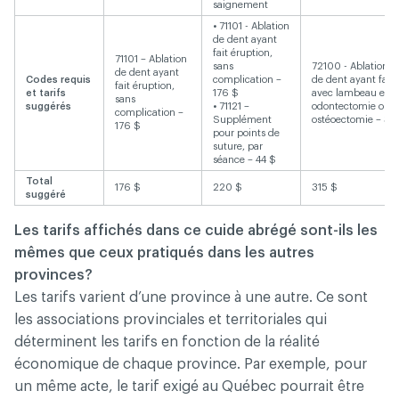
saignement
• 71101 - Ablation
de dent ayant
fait éruption,
71101 – Ablation
sans
72100 - Ablation c
de dent ayant
Codes requis
complication –
de dent ayant fait 
fait éruption,
et tarifs
176 $
avec lambeau et/o
sans
suggérés
• 71121 –
odontectomie ou
complication –
Supplément
ostéoectomie – 31
176 $
pour points de
suture, par
séance – 44 $
Total
176 $
220 $
315 $
suggéré
Les tarifs affichés dans ce cuide abrégé sont-ils les
mêmes que ceux pratiqués dans les autres
provinces?
Les tarifs varient d’une province à une autre. Ce sont
les associations provinciales et territoriales qui
déterminent les tarifs en fonction de la réalité
économique de chaque province. Par exemple, pour
un même acte, le tarif exigé au Québec pourrait être