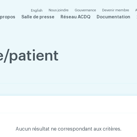
Nous joindre
Gouvernance
Devenir membre
A
English
 propos
Salle de presse
Réseau ACDQ
Documentation
e/patient
Aucun résultat ne correspondant aux critères.