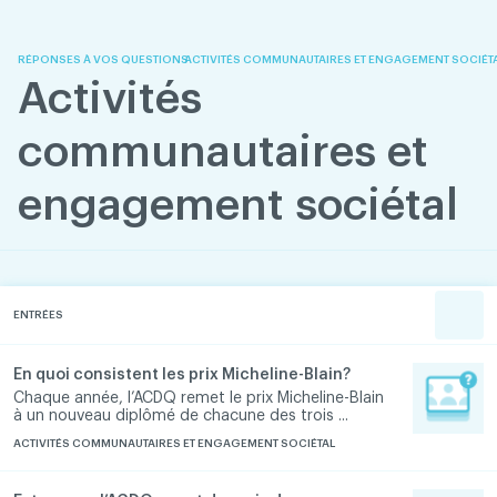
Skip
Skip
to
to
content
navigation
RÉPONSES À VOS QUESTIONS
ACTIVITÉS COMMUNAUTAIRES ET ENGAGEMENT SOCIÉT
Activités
communautaires et
engagement sociétal
ENTRÉES
En quoi consistent les prix Micheline-Blain?
Chaque année, l’ACDQ remet le prix Micheline-Blain
à un nouveau diplômé de chacune des trois ...
ACTIVITÉS COMMUNAUTAIRES ET ENGAGEMENT SOCIÉTAL