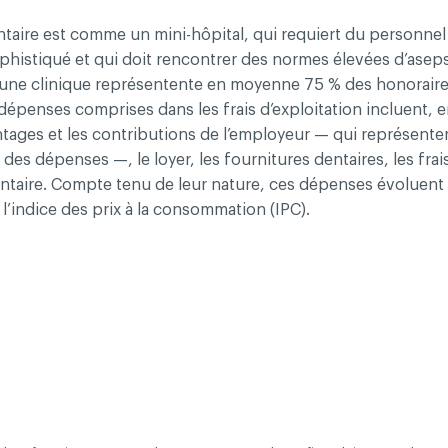
taire est comme un mini-hôpital, qui requiert du personnel 
histiqué et qui doit rencontrer des normes élevées d’asepsi
d’une clinique représentente en moyenne 75 % des honoraire
 droits réservés
Conditions d'utilisation et politique de confid
dépenses comprises dans les frais d’exploitation incluent, en
antages et les contributions de l’employeur — qui représenten
des dépenses —, le loyer, les fournitures dentaires, les frais
ntaire. Compte tenu de leur nature, ces dépenses évoluen
’indice des prix à la consommation (IPC).