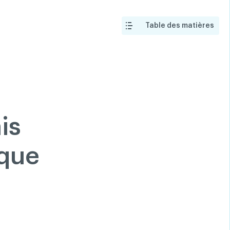
nnonces classées
Aide
Recherche
Connexion
Table des matières
200 Diagnostics
FAQ
artager
Linkedin
Facebook
is
Twitter
Youtube
ique