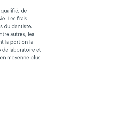
qualifié, de
e. Les frais
s du dentiste.
entialité
tre autres, les
t la portion la
 de laboratoire et
t en moyenne plus