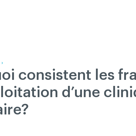
Nous joindre
Gouvernance
Devenir membre
A
English
 propos
Salle de presse
Réseau ACDQ
Documentation
Information
P
200 Diagnostics
Annonces classées
oi consistent les fra
Documentation
FAQ
loitation d’une clin
Programme VERT
ire?
Réseau ACDQ
Salle de presse
À propos