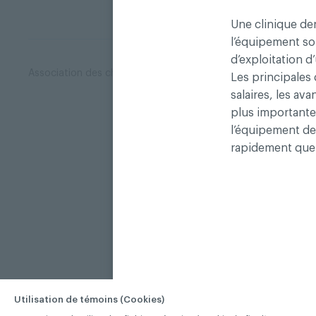
Une clinique den
l’équipement sop
d’exploitation 
Association des chirurgiens dentistes du Québec © 2026 tous
Les principales 
salaires, les av
plus importante 
l’équipement de
rapidement que l
Utilisation de témoins (Cookies)