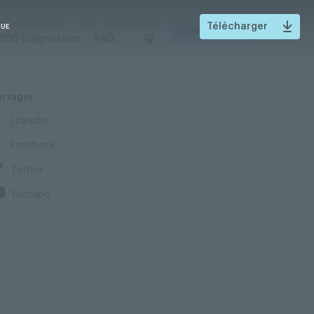
nnonces classées
Aide
Recherche
Télécharger
QUE
Connexion
200 Diagnostics
FAQ
artager
Linkedin
Facebook
Twitter
Youtube