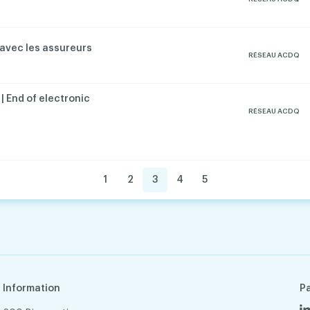
 avec les assureurs
RÉSEAU ACDQ
| End of electronic
RÉSEAU ACDQ
1
2
3
4
5
Information
P