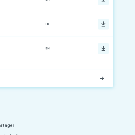
FR
EN
artager