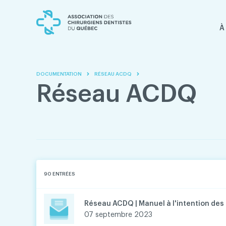
Skip
Skip
to
to
content
navigation
À
DOCUMENTATION
RÉSEAU ACDQ
Réseau ACDQ
90
ENTRÉES
Réseau ACDQ | Manuel à l'intention des 
07 septembre 2023