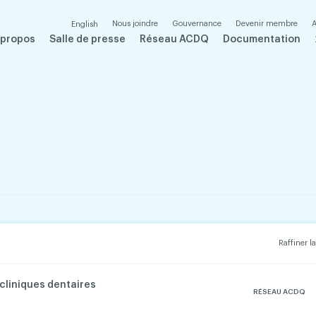
Nous joindre
Gouvernance
Devenir membre
A
English
 propos
Salle de presse
Réseau ACDQ
Documentation
Raffiner l
cliniques dentaires
RÉSEAU ACDQ