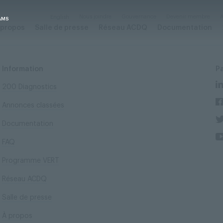
Nous joindre
Gouvernance
Devenir membre
A
English
AMS
 propos
Salle de presse
Réseau ACDQ
Documentation
Information
P
200 Diagnostics
Annonces classées
Documentation
FAQ
Programme VERT
Réseau ACDQ
Salle de presse
À propos