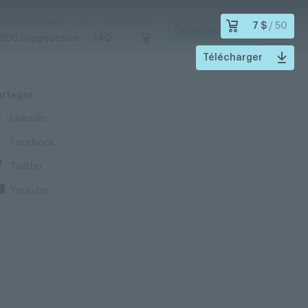
nnonces classées
Aide
Recherche
7 $
/ 50
Connexion
200 Diagnostics
FAQ
Télécharger
artager
Linkedin
Facebook
Twitter
Youtube