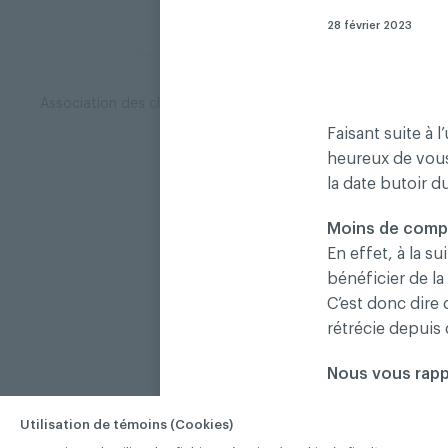
28 février 2023
Association des chirurgiens dentistes du Québec © 2026 tous
Faisant suite à 
heureux de vous
la date butoir du
Moins de compl
En effet, à la s
bénéficier de l
C’est donc dire
rétrécie depuis
Nous vous rappe
Au moment 
Utilisation de témoins (Cookies)
l’assureur 