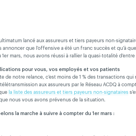
 droits réservés
Conditions d'utilisation et politique de confid
l’ultimatum lancé aux assureurs et tiers payeurs non-signat
 annoncer que l’offensive a été un franc succès et qu’à qu
 1er mars, nous avons réussi à rallier la quasi-totalité d’entre
ications pour vous, vos employés et vos patients
uite de notre relance, c’est moins de 1 % des transactions qu
a télétransmission aux assureurs par le Réseau ACDQ à compt
 que
la liste des assureurs et tiers payeurs non-signataires
s’e
 que nous vous avons prévenus de la situation.
lons la marche à suivre à compter du 1er mars :
de faire payer les soins de vos patients assurés, même si 
figure dans la liste des non-signataires,
tentez tout de mê