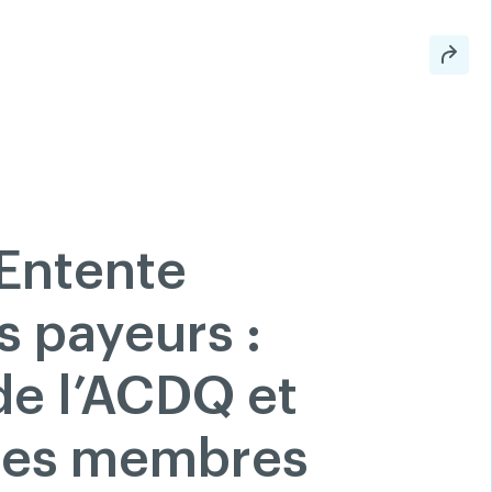
nnonces classées
Aide
Recherche
Connexion
200 Diagnostics
FAQ
artager
Linkedin
Facebook
Entente
Twitter
Youtube
s payeurs :
e l’ACDQ et
ses membres