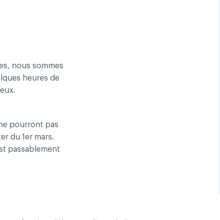
entialité
aires, nous sommes
elques heures de
 eux.
i ne pourront pas
er du 1er mars.
st passablement
le nom de
me de