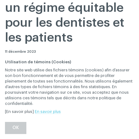
un régime équitable
pour les dentistes et
les patients
11 décembre 2023
Utilisation de témoins (Cookies)
Notre site web utilise des fichiers témoins (cookies) afin d’assurer
Montréal, le 11 décembre 2023
– L’Association des
son bon fonctionnement et de vous permettre de profiter
pleinement de toutes ses fonctionnalités. Nous utilisons également
chirurgiens dentistes du Québec (ACDQ) voit
d’autres types de fichiers témoins à des fins statistiques. En
favorablement l’arrivée du nouveau Régime canadien
poursuivant votre navigation sur ce site, vous acceptez que nous
de soins dentaires (RCSD), qui permettra d’élargir
utilisions ces témoins tels que décrits dans notre politique de
confidentialité.
l’accessibilité aux soins buccodentaires à une partie
[En savoir plus]
En savoir plus
importante de la population qui n’ont pas les
ressources financières ni la couverture d’assurance
OK
privée leur permettant d’accéder à ces soins de santé
essentiels. Alors que ce programme couvrira plus de