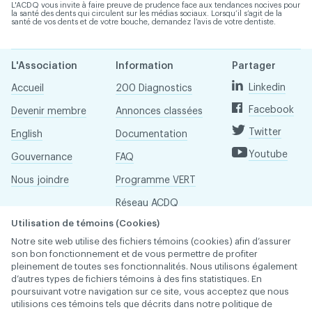
L'ACDQ vous invite à faire preuve de prudence face aux tendances nocives pour
la santé des dents qui circulent sur les médias sociaux. Lorsqu’il s’agit de la
santé de vos dents et de votre bouche, demandez l’avis de votre dentiste.
L'Association
Information
Partager
Linkedin
Accueil
200 Diagnostics
Facebook
Devenir membre
Annonces classées
Twitter
English
Documentation
Youtube
Gouvernance
FAQ
Nous joindre
Programme VERT
Réseau ACDQ
Utilisation de témoins (Cookies)
Salle de presse
Notre site web utilise des fichiers témoins (cookies) afin d’assurer
À propos
son bon fonctionnement et de vous permettre de profiter
pleinement de toutes ses fonctionnalités. Nous utilisons également
d’autres types de fichiers témoins à des fins statistiques. En
poursuivant votre navigation sur ce site, vous acceptez que nous
Association des chirurgiens dentistes du Québec © 2026
utilisions ces témoins tels que décrits dans notre politique de
tous droits réservés