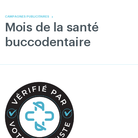
Skip
Skip
to
to
content
navigation
CAMPAGNES PUBLICITAIRES
Mois de la santé
buccodentaire