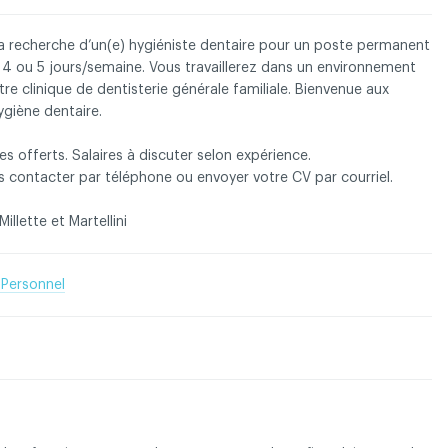
 recherche d’un(e) hygiéniste dentaire pour un poste permanent
 4 ou 5 jours/semaine. Vous travaillerez dans un environnement
re clinique de dentisterie générale familiale. Bienvenue aux
 droits réservés
Conditions d'utilisation et politique de confid
ygiène dentaire.
es offerts. Salaires à discuter selon expérience.
 contacter par téléphone ou envoyer votre CV par courriel.
illette et Martellini
 Personnel
ter l'annonceur
Contactez l'ACDQ concernant cette