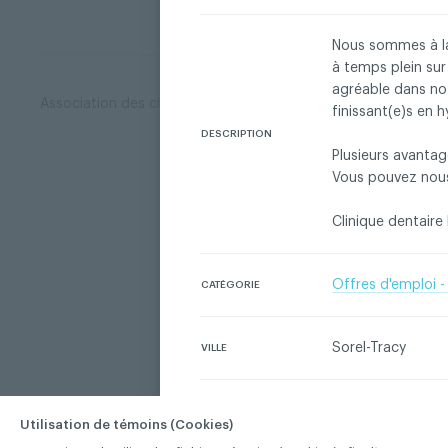
Nous sommes à la
à temps plein sur
agréable dans not
Association des chirurgiens dentistes du Québec © 2026 tous
finissant(e)s en h
DESCRIPTION
Plusieurs avantag
Vous pouvez nous
Clinique dentaire M
Offres d'emploi -
CATÉGORIE
Sorel-Tracy
VILLE
Utilisation de témoins (Cookies)
Connectez-vous pour contac