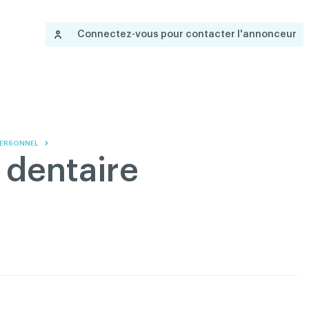
Nous joindre
Gouvernance
Devenir membre
A
English
Connectez-vous pour contacter l'annonceur
 propos
Salle de presse
Réseau ACDQ
Documentation
Information
P
200 Diagnostics
 PERSONNEL
Annonces classées
 dentaire
Documentation
FAQ
Programme VERT
Réseau ACDQ
Salle de presse
À propos