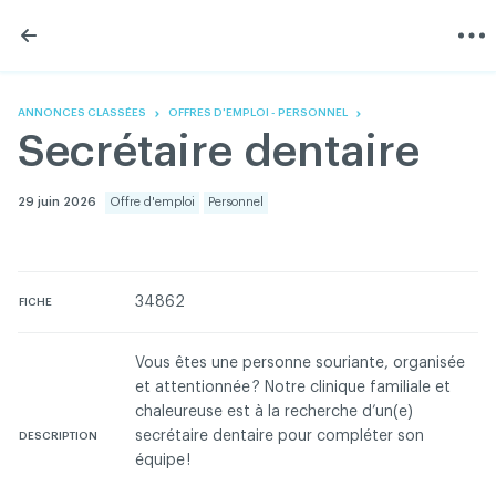
Skip
Skip
to
to
content
navigation
L'Association
Information
Partager
Linkedin
Accueil
200 Diagnostics
Facebook
Devenir membre
Annonces classées
ANNONCES CLASSÉES
OFFRES D'EMPLOI - PERSONNEL
Twitter
English
Documentation
Secrétaire dentaire
Youtube
Gouvernance
FAQ
29 juin 2026
Offre d'emploi
Personnel
Nous joindre
Programme VERT
Réseau ACDQ
Salle de presse
34862
FICHE
À propos
Vous êtes une personne souriante, organisée
et attentionnée ? Notre clinique familiale et
Association des chirurgiens dentistes du Québec © 2026
tous droits réservés
chaleureuse est à la recherche d’un(e)
secrétaire dentaire pour compléter son
DESCRIPTION
Conditions d'utilisation et politique de confidentialité
équipe !