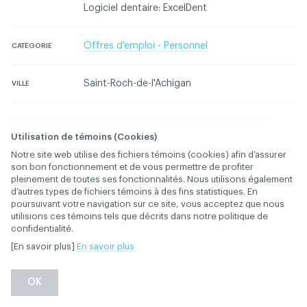
Logiciel dentaire: ExcelDent
Offres d'emploi - Personnel
CATÉGORIE
Saint-Roch-de-l'Achigan
VILLE
Connectez-vous pour contacter l'annonceur
Utilisation de témoins (Cookies)
Notre site web utilise des fichiers témoins (cookies) afin d’assurer
son bon fonctionnement et de vous permettre de profiter
Contactez l'ACDQ concernant cette annonce
pleinement de toutes ses fonctionnalités. Nous utilisons également
d’autres types de fichiers témoins à des fins statistiques. En
poursuivant votre navigation sur ce site, vous acceptez que nous
utilisions ces témoins tels que décrits dans notre politique de
confidentialité.
[En savoir plus]
En savoir plus
Retour
OK