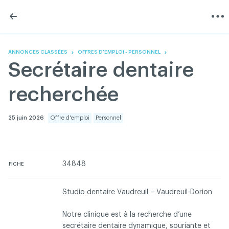
Skip
Skip
to
to
content
navigation
L'Association
Information
Partager
Linkedin
Accueil
200 Diagnostics
Facebook
Devenir membre
Annonces classées
ANNONCES CLASSÉES
OFFRES D'EMPLOI - PERSONNEL
Twitter
English
Documentation
Secrétaire dentaire
Youtube
Gouvernance
FAQ
recherchée
Nous joindre
Programme VERT
Réseau ACDQ
25 juin 2026
Offre d'emploi
Personnel
Salle de presse
À propos
34848
FICHE
Association des chirurgiens dentistes du Québec © 2026
tous droits réservés
Studio dentaire Vaudreuil – Vaudreuil-Dorion
Conditions d'utilisation et politique de confidentialité
Notre clinique est à la recherche d’une
secrétaire dentaire dynamique, souriante et