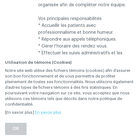
organisée afin de compléter notre équipe.
Vos principales responsabilités
* Accueillir les patients avec
professionnalisme et bonne humeur.
* Répondre aux appels téléphoniques.
* Gérer l’horaire des rendez-vous.
* Effectuer les suivis administratifs et les
confirmations.
Utilisation de témoins (Cookies)
* Travailler en étroite collaboration avec les
Notre site web utilise des fichiers témoins (cookies) afin d’assurer
dentistes et l’équipe clinique.
son bon fonctionnement et de vous permettre de profiter
pleinement de toutes ses fonctionnalités. Nous utilisons également
d’autres types de fichiers témoins à des fins statistiques. En
Profil recherché
poursuivant votre navigation sur ce site, vous acceptez que nous
* Expérience en secrétariat dentaire, un atout.
utilisions ces témoins tels que décrits dans notre politique de
* Bilinguisme (français et anglais), un atout.
confidentialité.
DESCRIPTION
* Excellentes aptitudes en service à la
[En savoir plus]
En savoir plus
clientèle.
* Sens de l’organisation, autonomie et
OK
capacité à gérer plusieurs tâches à la fois.
* Connaissance de Dentitek (ou logiciel