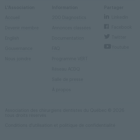
Skip
Skip
to
to
content
navigation
L'Association
Information
Partager
Linkedin
Accueil
200 Diagnostics
Facebook
Devenir membre
Annonces classées
Twitter
English
Documentation
Youtube
Gouvernance
FAQ
Nous joindre
Programme VERT
Réseau ACDQ
Salle de presse
À propos
Association des chirurgiens dentistes du Québec © 2026
tous droits réservés
Conditions d'utilisation et politique de confidentialité