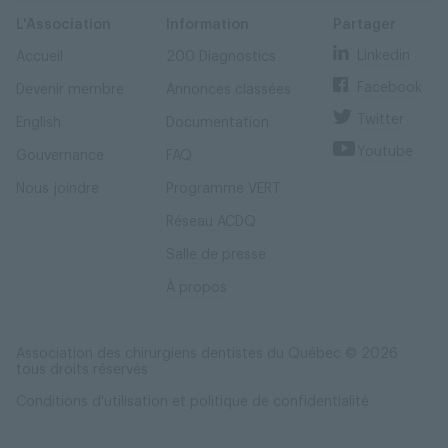
Skip
Skip
to
to
content
navigation
L'Association
Information
Partager
Linkedin
Accueil
200 Diagnostics
Facebook
Devenir membre
Annonces classées
Twitter
English
Documentation
Youtube
Gouvernance
FAQ
Nous joindre
Programme VERT
Réseau ACDQ
Salle de presse
À propos
Association des chirurgiens dentistes du Québec © 2026
tous droits réservés
Conditions d'utilisation et politique de confidentialité