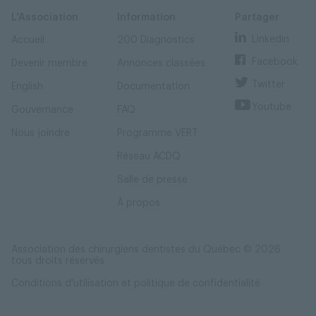
Skip
Skip
to
to
content
navigation
L'Association
Information
Partager
Linkedin
Accueil
200 Diagnostics
Facebook
Devenir membre
Annonces classées
Twitter
English
Documentation
Youtube
Gouvernance
FAQ
Nous joindre
Programme VERT
Réseau ACDQ
Salle de presse
À propos
Association des chirurgiens dentistes du Québec © 2026
tous droits réservés
Conditions d'utilisation et politique de confidentialité