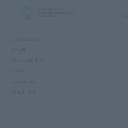
Skip
Skip
to
to
content
navigation
À
L'Association
Accueil
Devenir membre
English
Gouvernance
Nous joindre