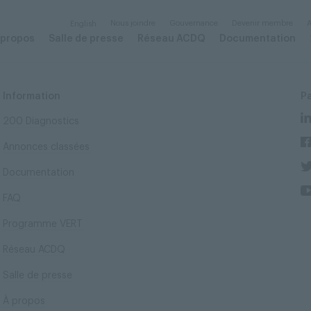
Nous joindre
Gouvernance
Devenir membre
A
English
 propos
Salle de presse
Réseau ACDQ
Documentation
Information
P
200 Diagnostics
Annonces classées
Documentation
FAQ
Programme VERT
Réseau ACDQ
Salle de presse
À propos