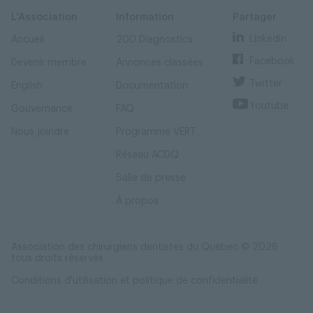
Skip
Skip
to
to
content
navigation
L'Association
Information
Partager
Linkedin
Accueil
200 Diagnostics
Facebook
Devenir membre
Annonces classées
Twitter
English
Documentation
Youtube
Gouvernance
FAQ
Nous joindre
Programme VERT
Réseau ACDQ
Salle de presse
À propos
Association des chirurgiens dentistes du Québec © 2026
tous droits réservés
Conditions d'utilisation et politique de confidentialité