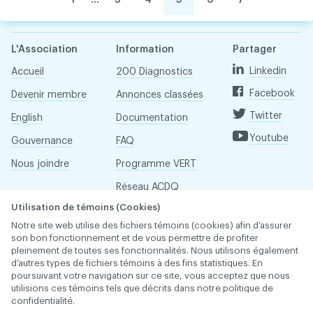
L'Association
Information
Partager
Linkedin
Accueil
200 Diagnostics
Facebook
Devenir membre
Annonces classées
Twitter
English
Documentation
Youtube
Gouvernance
FAQ
Nous joindre
Programme VERT
Réseau ACDQ
Utilisation de témoins (Cookies)
Salle de presse
Notre site web utilise des fichiers témoins (cookies) afin d’assurer
À propos
son bon fonctionnement et de vous permettre de profiter
pleinement de toutes ses fonctionnalités. Nous utilisons également
d’autres types de fichiers témoins à des fins statistiques. En
poursuivant votre navigation sur ce site, vous acceptez que nous
Association des chirurgiens dentistes du Québec © 2026
utilisions ces témoins tels que décrits dans notre politique de
tous droits réservés
confidentialité.
Conditions d'utilisation et politique de confidentialité