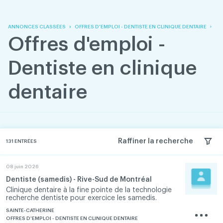
Skip
Skip
to
to
content
navigation
ANNONCES CLASSÉES
OFFRES D'EMPLOI - DENTISTE EN CLINIQUE DENTAIRE
Offres d'emploi -
Dentiste en clinique
dentaire
Raffiner la recherche
131
ENTRÉES
08 juin 2026
Dentiste (samedis) - Rive-Sud de Montréal
Clinique dentaire à la fine pointe de la technologie
recherche dentiste pour exercice les samedis.
SAINTE-CATHERINE
OFFRES D'EMPLOI - DENTISTE EN CLINIQUE DENTAIRE