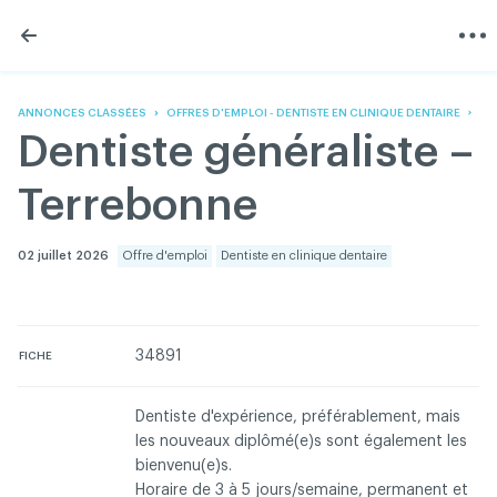
Skip
Skip
to
to
content
navigation
L'Association
Information
Partager
Linkedin
Accueil
200 Diagnostics
Facebook
Devenir membre
Annonces classées
ANNONCES CLASSÉES
OFFRES D'EMPLOI - DENTISTE EN CLINIQUE DENTAIRE
Twitter
English
Documentation
Dentiste généraliste –
Youtube
Gouvernance
FAQ
Terrebonne
Nous joindre
Programme VERT
Réseau ACDQ
02 juillet 2026
Offre d'emploi
Dentiste en clinique dentaire
Salle de presse
À propos
34891
FICHE
Association des chirurgiens dentistes du Québec © 2026
tous droits réservés
Dentiste d'expérience, préférablement, mais
les nouveaux diplômé(e)s sont également les
Conditions d'utilisation et politique de confidentialité
bienvenu(e)s.
Horaire de 3 à 5 jours/semaine, permanent et