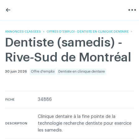
Skip
Skip
to
to
content
navigation
L'Association
Information
Partager
Linkedin
Accueil
200 Diagnostics
Facebook
Devenir membre
Annonces classées
ANNONCES CLASSÉES
OFFRES D'EMPLOI - DENTISTE EN CLINIQUE DENTAIRE
Twitter
English
Documentation
Dentiste (samedis) -
Youtube
Gouvernance
FAQ
Rive-Sud de Montréal
Nous joindre
Programme VERT
Réseau ACDQ
30 juin 2026
Offre d'emploi
Dentiste en clinique dentaire
Salle de presse
À propos
34886
FICHE
Association des chirurgiens dentistes du Québec © 2026
tous droits réservés
Clinique dentaire à la fine pointe de la
technologie recherche dentiste pour exercice
DESCRIPTION
Conditions d'utilisation et politique de confidentialité
les samedis.