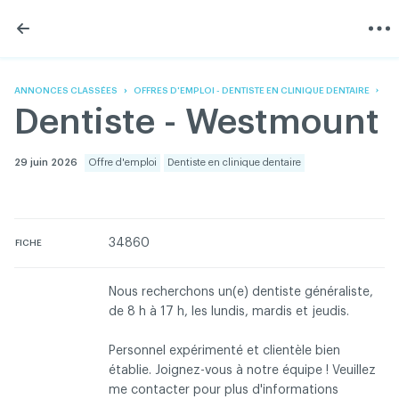
Skip
Skip
to
to
content
navigation
L'Association
Information
Partager
Linkedin
Accueil
200 Diagnostics
Facebook
Devenir membre
Annonces classées
ANNONCES CLASSÉES
OFFRES D'EMPLOI - DENTISTE EN CLINIQUE DENTAIRE
Twitter
English
Documentation
Dentiste - Westmount
Youtube
Gouvernance
FAQ
29 juin 2026
Offre d'emploi
Dentiste en clinique dentaire
Nous joindre
Programme VERT
Réseau ACDQ
Salle de presse
34860
FICHE
À propos
Nous recherchons un(e) dentiste généraliste,
de 8 h à 17 h, les lundis, mardis et jeudis.
Association des chirurgiens dentistes du Québec © 2026
tous droits réservés
Personnel expérimenté et clientèle bien
Conditions d'utilisation et politique de confidentialité
établie. Joignez-vous à notre équipe ! Veuillez
me contacter pour plus d'informations