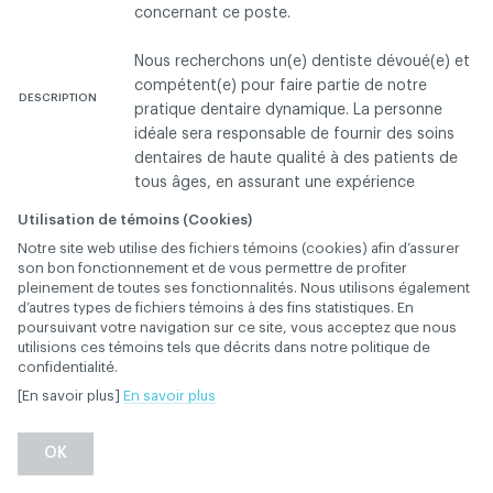
concernant ce poste.
Nous recherchons un(e) dentiste dévoué(e) et
compétent(e) pour faire partie de notre
DESCRIPTION
pratique dentaire dynamique. La personne
idéale sera responsable de fournir des soins
dentaires de haute qualité à des patients de
tous âges, en assurant une expérience
rassurante et positive. Ce poste au
Utilisation de témoins (Cookies)
pourcentage requiert une solide
Notre site web utilise des fichiers témoins (cookies) afin d’assurer
compréhension des traitements dentaires,
son bon fonctionnement et de vous permettre de profiter
d'excellentes compétences en communication
pleinement de toutes ses fonctionnalités. Nous utilisons également
avec les patients et la capacité de travailler en
d’autres types de fichiers témoins à des fins statistiques. En
poursuivant votre navigation sur ce site, vous acceptez que nous
collaboration avec l'équipe dentaire.
utilisions ces témoins tels que décrits dans notre politique de
confidentialité.
Offres d'emploi - Dentiste en clinique dentaire
CATÉGORIE
[En savoir plus]
En savoir plus
Westmount
VILLE
OK