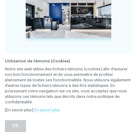
Utilisation de témoins (Cookies)
Notre site web utilise des fichiers témoins (cookies) afin d’assurer
34709
FICHE
son bon fonctionnement et de vous permettre de profiter
pleinement de toutes ses fonctionnalités. Nous utilisons également
d’autres types de fichiers témoins à des fins statistiques. En
À la Clinique dentaire GEM, vous trouverez un
poursuivant votre navigation sur ce site, vous acceptez que nous
environnement bienveillant, structuré,
utilisions ces témoins tels que décrits dans notre politique de
inspirant, stimulant et profondément
confidentialité.
respectueux, conçu pour soutenir votre
[En savoir plus]
En savoir plus
développement et valoriser pleinement votre
expertise. Joignez-vous à une superbe équipe,
OK
à temps plein ou partiel!