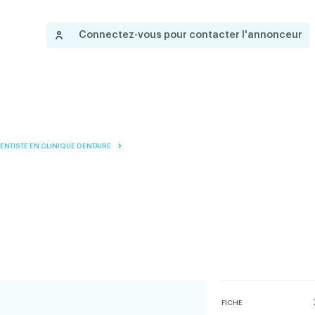
Nous joindre
Gouvernance
Devenir membre
A
English
Connectez-vous pour contacter l'annonceur
 propos
Salle de presse
Réseau ACDQ
Documentation
Information
P
200 Diagnostics
DENTISTE EN CLINIQUE DENTAIRE
Annonces classées
Documentation
FAQ
Programme VERT
Réseau ACDQ
Salle de presse
FICHE
À propos