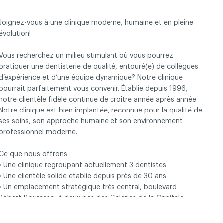
Joignez-vous à une clinique moderne, humaine et en pleine
évolution!
entialité
Vous recherchez un milieu stimulant où vous pourrez
pratiquer une dentisterie de qualité, entouré(e) de collègues
d’expérience et d’une équipe dynamique? Notre clinique
pourrait parfaitement vous convenir. Établie depuis 1996,
notre clientèle fidèle continue de croître année après année.
Notre clinique est bien implantée, reconnue pour la qualité de
ses soins, son approche humaine et son environnement
professionnel moderne.
Ce que nous offrons :
• Une clinique regroupant actuellement 3 dentistes
• Une clientèle solide établie depuis près de 30 ans
• Un emplacement stratégique très central, boulevard
Robert-Bourassa, à deux pas des Galeries de la Capitale
• Une clinique moderne construite en 2013, avec
agrandissement en 2016