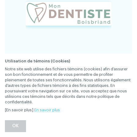
Utilisation de témoins (Cookies)
Notre site web utilise des fichiers témoins (cookies) afin d’assurer
34600
FICHE
son bon fonctionnement et de vous permettre de profiter
pleinement de toutes ses fonctionnalités. Nous utilisons également
d’autres types de fichiers témoins à des fins statistiques. En
Notre équipe recherche un(e) dentiste
poursuivant votre navigation sur ce site, vous acceptez que nous
consciencieux(-se) pour un poste à temps
utilisions ces témoins tels que décrits dans notre politique de
partiel permanent à pourvoir dès le mois
confidentialité.
d'août, 2 jours par semaine, idéalement le
[En savoir plus]
En savoir plus
DESCRIPTION
lundi et le mercredi. Nous offrons une belle
liberté de pratique, avec supervision
OK
d'hygiène. Contactez-moi, il me fera plaisir de
vous rencontrer pour en discuter davantage!