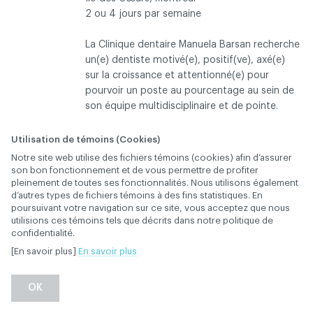
2 ou 4 jours par semaine
La Clinique dentaire Manuela Barsan recherche
un(e) dentiste motivé(e), positif(ve), axé(e)
sur la croissance et attentionné(e) pour
pourvoir un poste au pourcentage au sein de
son équipe multidisciplinaire et de pointe.
Notre clinique moderne est équipée de : CBCT,
Utilisation de témoins (Cookies)
scanneurs intrabuccaux, CEREC et imprimante
Notre site web utilise des fichiers témoins (cookies) afin d’assurer
DESCRIPTION
3D, offrant un environnement idéal pour
son bon fonctionnement et de vous permettre de profiter
pleinement de toutes ses fonctionnalités. Nous utilisons également
d'excellents soins centrés sur le patient.
d’autres types de fichiers témoins à des fins statistiques. En
poursuivant votre navigation sur ce site, vous acceptez que nous
Joignez-vous à une équipe bienveillante qui
utilisions ces témoins tels que décrits dans notre politique de
valorise la collaboration, l’apprentissage et
confidentialité.
l’excellence en dentisterie.
[En savoir plus]
En savoir plus
La Clinique dentaire Manuela Barsan, là où
OK
innovation et soins bienveillants se
rencontrent.