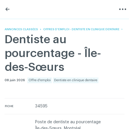
Skip
Skip
to
to
content
navigation
L'Association
Information
Partager
Linkedin
Accueil
200 Diagnostics
Facebook
Devenir membre
Annonces classées
ANNONCES CLASSÉES
OFFRES D'EMPLOI - DENTISTE EN CLINIQUE DENTAIRE
Twitter
English
Documentation
Dentiste au
Youtube
Gouvernance
FAQ
pourcentage - Île-
Nous joindre
Programme VERT
des-Sœurs
Réseau ACDQ
Salle de presse
08 juin 2026
Offre d'emploi
Dentiste en clinique dentaire
À propos
Association des chirurgiens dentistes du Québec © 2026
34595
tous droits réservés
FICHE
Conditions d'utilisation et politique de confidentialité
Poste de dentiste au pourcentage
Île-des-Sœurs, Montréal