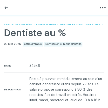
Skip
Skip
to
to
content
navigation
L'Association
Information
Partager
Linkedin
Accueil
200 Diagnostics
Facebook
Devenir membre
Annonces classées
ANNONCES CLASSÉES
OFFRES D'EMPLOI - DENTISTE EN CLINIQUE DENTAIRE
Twitter
English
Documentation
Dentiste au %
Youtube
Gouvernance
FAQ
03 juin 2026
Offre d'emploi
Dentiste en clinique dentaire
Nous joindre
Programme VERT
Réseau ACDQ
Salle de presse
34549
FICHE
À propos
Poste à pourvoir immédiatement au sein d'un
cabinet généraliste établi depuis 27 ans. Le
Association des chirurgiens dentistes du Québec © 2026
tous droits réservés
salaire proposé correspond à 50 % des
DESCRIPTION
recettes. Pas de travail en soirée. Horaire :
Conditions d'utilisation et politique de confidentialité
lundi, mardi, mercredi et jeudi de 10 h à 16 h.