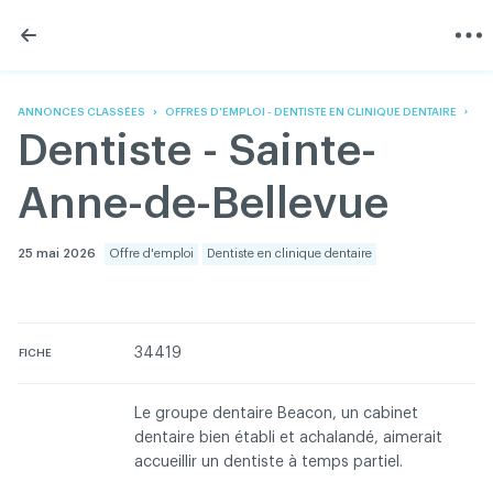
Skip
Skip
to
to
content
navigation
L'Association
Information
Partager
Linkedin
Accueil
200 Diagnostics
Facebook
Devenir membre
Annonces classées
ANNONCES CLASSÉES
OFFRES D'EMPLOI - DENTISTE EN CLINIQUE DENTAIRE
Twitter
English
Documentation
Dentiste - Sainte-
Youtube
Gouvernance
FAQ
Anne-de-Bellevue
Nous joindre
Programme VERT
Réseau ACDQ
25 mai 2026
Offre d'emploi
Dentiste en clinique dentaire
Salle de presse
À propos
34419
FICHE
Association des chirurgiens dentistes du Québec © 2026
tous droits réservés
Le groupe dentaire Beacon, un cabinet
dentaire bien établi et achalandé, aimerait
Conditions d'utilisation et politique de confidentialité
accueillir un dentiste à temps partiel.