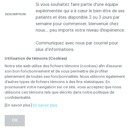
Si vous souhaitez faire partie d'une équipe
expérimentée qui a à cœur le bien-être de ses
DESCRIPTION
patients et êtes disponible 2 ou 3 jours par
semaine pour commencer, bienvenue chez
nous.... peu importe votre niveau d'expérience.
Communiquez avec nous par courriel pour
plus d’informations.
Utilisation de témoins (Cookies)
Offres d'emploi - Dentiste en clinique dentaire
Notre site web utilise des fichiers témoins (cookies) afin d’assurer
CATÉGORIE
son bon fonctionnement et de vous permettre de profiter
pleinement de toutes ses fonctionnalités. Nous utilisons également
d’autres types de fichiers témoins à des fins statistiques. En
Sainte-Anne-de-Bellevue
VILLE
poursuivant votre navigation sur ce site, vous acceptez que nous
utilisions ces témoins tels que décrits dans notre politique de
confidentialité.
Connectez-vous pour contacter l'annonceur
[En savoir plus]
En savoir plus
Contactez l'ACDQ concernant cette annonce
OK