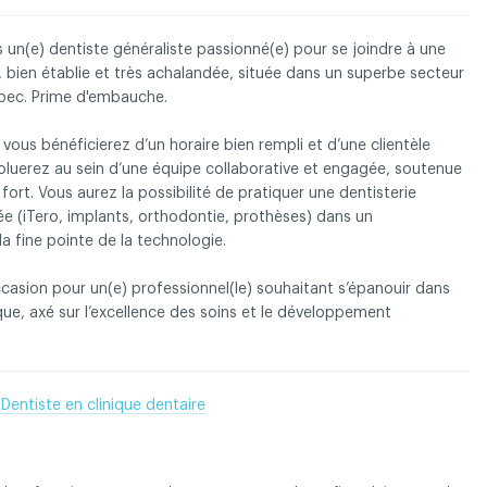
un(e) dentiste généraliste passionné(e) pour se joindre à une
 bien établie et très achalandée, située dans un superbe secteur
ébec. Prime d'embauche.
 droits réservés
Conditions d'utilisation et politique de confid
 vous bénéficierez d’un horaire bien rempli et d’une clientèle
voluerez au sein d’une équipe collaborative et engagée, soutenue
fort. Vous aurez la possibilité de pratiquer une dentisterie
iée (iTero, implants, orthodontie, prothèses) dans un
a fine pointe de la technologie.
casion pour un(e) professionnel(le) souhaitant s’épanouir dans
ue, axé sur l’excellence des soins et le développement
 Dentiste en clinique dentaire