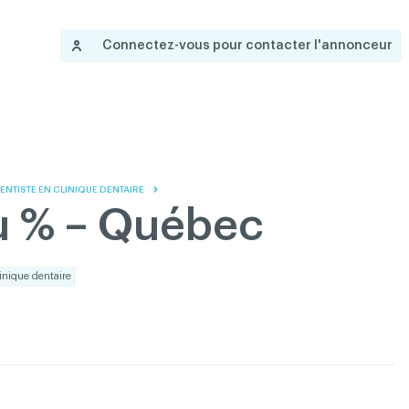
Nous joindre
Gouvernance
Devenir membre
A
English
Connectez-vous pour contacter l'annonceur
 propos
Salle de presse
Réseau ACDQ
Documentation
Information
P
200 Diagnostics
DENTISTE EN CLINIQUE DENTAIRE
Annonces classées
u % – Québec
Documentation
FAQ
linique dentaire
Programme VERT
Réseau ACDQ
Salle de presse
À propos