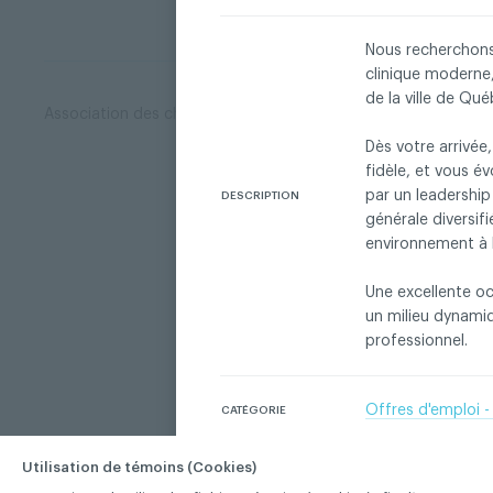
Nous recherchons 
clinique moderne,
de la ville de Qu
Association des chirurgiens dentistes du Québec © 2026 tous
Dès votre arrivée,
fidèle, et vous é
par un leadership 
DESCRIPTION
générale diversif
environnement à l
Une excellente oc
un milieu dynamiq
professionnel.
Offres d'emploi -
CATÉGORIE
Utilisation de témoins (Cookies)
Québec
VILLE