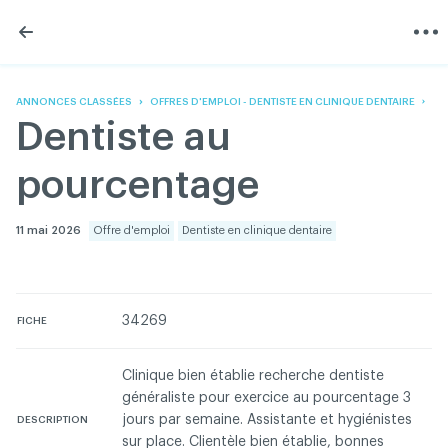
Skip
Skip
to
to
content
navigation
L'Association
Information
Partager
Linkedin
Accueil
200 Diagnostics
Facebook
Devenir membre
Annonces classées
ANNONCES CLASSÉES
OFFRES D'EMPLOI - DENTISTE EN CLINIQUE DENTAIRE
Twitter
English
Documentation
Dentiste au
Youtube
Gouvernance
FAQ
pourcentage
Nous joindre
Programme VERT
Réseau ACDQ
11 mai 2026
Offre d'emploi
Dentiste en clinique dentaire
Salle de presse
À propos
34269
FICHE
Association des chirurgiens dentistes du Québec © 2026
tous droits réservés
Clinique bien établie recherche dentiste
généraliste pour exercice au pourcentage 3
Conditions d'utilisation et politique de confidentialité
jours par semaine. Assistante et hygiénistes
DESCRIPTION
sur place. Clientèle bien établie, bonnes