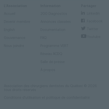
Skip
Skip
to
to
content
navigation
L'Association
Information
Partager
Linkedin
Accueil
200 Diagnostics
Facebook
Devenir membre
Annonces classées
Twitter
English
Documentation
Youtube
Gouvernance
FAQ
Nous joindre
Programme VERT
Réseau ACDQ
Salle de presse
À propos
Association des chirurgiens dentistes du Québec © 2026
tous droits réservés
Conditions d'utilisation et politique de confidentialité